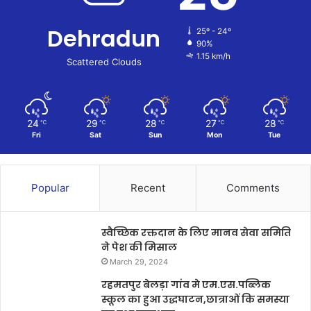
Dehradun
25º - 24º
90%
1.15 km/h
Scattered Clouds
24
29
28
27
28
℃
℃
℃
℃
℃
Fri
Sat
Sun
Mon
Tue
Popular
Recent
Comments
स्वैच्छिक रक्तदान के लिए मानव सेवा समिति
ने पेश की मिसाल
March 29, 2024
रहमतपुर बेलड़ा गांव मे एम.एस.पब्लिक
स्कूल का हुआ उद्धघाटन,छात्राओं कि समस्या