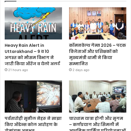
Heavy Rain Alert in
कॉमनवेल्थ गेम्स 2026 – पदक
Uttarakhand – 9 व 10
विजेताओं और प्रशिक्षकों को
अगस्त को मौसम विभाग ने
मुख्यमंत्री धामी ने किया
जारी किया ऑरेंज व येलो अलर्ट
सम्मानित
21 hours ago
2 days ago
पर्वतारोही सुनील नेहरू ने साझा
चारधाम यात्रा होगी और सुगम
किए ऑडेन्स कोल आरोहण के
– कर्णप्रयाग और सिमली में
रोमांचक अनुभव
आधुनिक पार्किंग परियोजनाओं