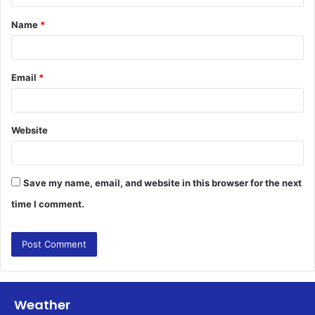
t
Name
*
*
Email
*
Website
Save my name, email, and website in this browser for the next
time I comment.
Weather