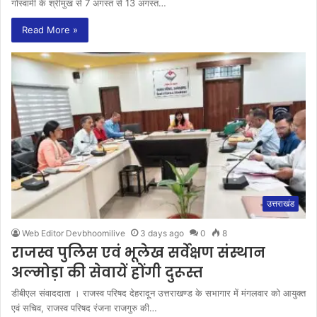
गोस्वामी के श्रीमुख से 7 अगस्त से 13 अगस्त…
Read More »
उत्तराखंड
Web Editor Devbhoomilive
3 days ago
0
8
राजस्व पुलिस एवं भूलेख सर्वेक्षण संस्थान
अल्मोड़ा की सेवायें होंगी दुरूस्त
डीबीएल संवाददाता । राजस्व परिषद देहरादून उत्तराखण्ड के सभागार में मंगलवार को आयुक्त
एवं सचिव, राजस्व परिषद रंजना राजगुरु की…