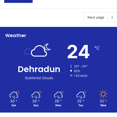
Next page
Weather
24
℃
Dehradun
24º - 24º
82%
1.52 km/h
Scattered Clouds
30
30
28
25
32
℃
℃
℃
℃
℃
Sat
Sun
Mon
Tue
Wed