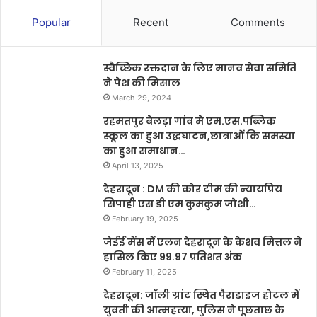
Popular
Recent
Comments
स्वैच्छिक रक्तदान के लिए मानव सेवा समिति
ने पेश की मिसाल
March 29, 2024
रहमतपुर बेलड़ा गांव मे एम.एस.पब्लिक
स्कूल का हुआ उद्धघाटन,छात्राओं कि समस्या
का हुआ समाधान…
April 13, 2025
देहरादून : DM की कोर टीम की न्यायप्रिय
सिपाही एस डी एम कुमकुम जोशी…
February 19, 2025
जेईई मेंस में एलन देहरादून के केशव मित्तल ने
हासिल किए 99.97 प्रतिशत अंक
February 11, 2025
देहरादून: जॉली ग्रांट स्थित पैराडाइज होटल में
युवती की आत्महत्या, पुलिस ने पूछताछ के