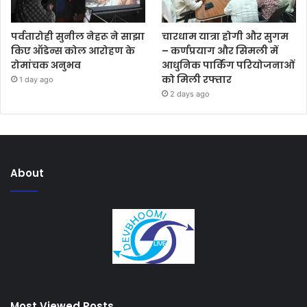
पर्वतारोही सुनील नेहरू ने साझा
चारधाम यात्रा होगी और सुगम
किए ऑडेन्स कोल आरोहण के
– कर्णप्रयाग और सिमली में
रोमांचक अनुभव
आधुनिक पार्किंग परियोजनाओं
को मिली रफ्तार
1 day ago
2 days ago
About
Most Viewed Posts