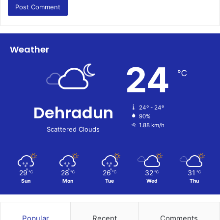
Weather
24
℃
Dehradun
24º - 24º
90%
1.88 km/h
Scattered Clouds
29
28
26
32
31
℃
℃
℃
℃
℃
Sun
Mon
Tue
Wed
Thu
Popular
Recent
Comments