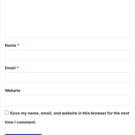
m
m
e
n
t
Name
*
*
Email
*
Website
Save my name, email, and website in this browser for the next
time I comment.