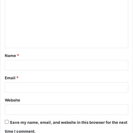
o
m
m
e
n
t
Name
*
*
Email
*
Website
Save my name, email, and website in this browser for the next
time I comment.