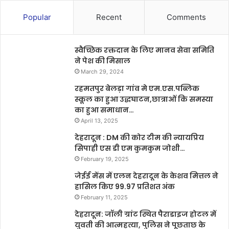
Popular
Recent
Comments
स्वैच्छिक रक्तदान के लिए मानव सेवा समिति
ने पेश की मिसाल
March 29, 2024
रहमतपुर बेलड़ा गांव मे एम.एस.पब्लिक
स्कूल का हुआ उद्धघाटन,छात्राओं कि समस्या
का हुआ समाधान…
April 13, 2025
देहरादून : DM की कोर टीम की न्यायप्रिय
सिपाही एस डी एम कुमकुम जोशी…
February 19, 2025
जेईई मेंस में एलन देहरादून के केशव मित्तल ने
हासिल किए 99.97 प्रतिशत अंक
February 11, 2025
देहरादून: जॉली ग्रांट स्थित पैराडाइज होटल में
युवती की आत्महत्या, पुलिस ने पूछताछ के