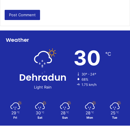
Weather
30
℃
Dehradun
30º - 24º
68%
1.75 km/h
Light Rain
29
30
28
28
25
℃
℃
℃
℃
℃
Fri
Sat
Sun
Mon
Tue