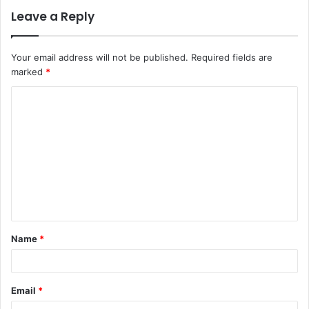
Leave a Reply
Your email address will not be published.
Required fields are
marked
*
C
o
m
m
e
n
t
Name
*
*
Email
*