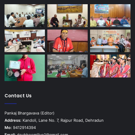
Contact Us
Pankaj Bhargavava (Editor)
Address:
Kandoli, Lane No. 7, Rajpur Road, Dehradun
Mo:
9412914394
Email:
devbhoomilive1@gmail.com