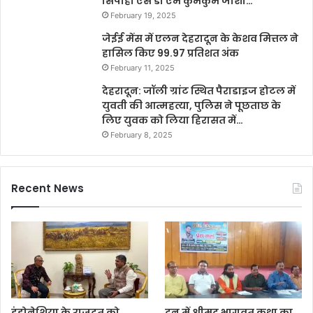
सिपाही एस डी एम कुमकुम जोशी…
February 19, 2025
जेईई मेंस में एलन देहरादून के केशव मित्तल ने
हासिल किए 99.97 प्रतिशत अंक
February 11, 2025
देहरादून: जॉली ग्रांट स्थित पैराडाइज होटल में
युवती की आत्महत्या, पुलिस ने पूछताछ के
लिए युवक को लिया हिरासत में…
February 8, 2025
Recent News
इंडोनेशिया के राजदूत को
दून में श्रीमद् भागवत कथा का