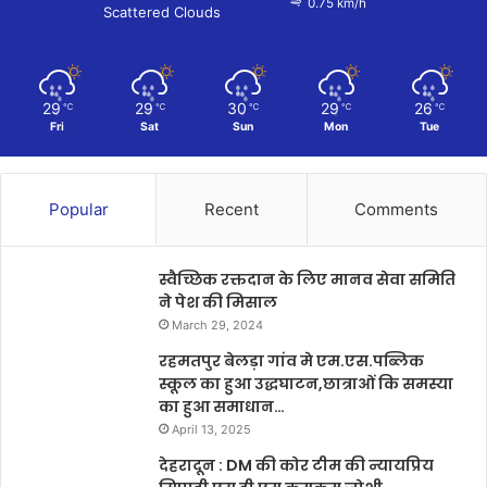
0.75 km/h
Scattered Clouds
29
29
30
29
26
℃
℃
℃
℃
℃
Fri
Sat
Sun
Mon
Tue
Popular
Recent
Comments
स्वैच्छिक रक्तदान के लिए मानव सेवा समिति
ने पेश की मिसाल
March 29, 2024
रहमतपुर बेलड़ा गांव मे एम.एस.पब्लिक
स्कूल का हुआ उद्धघाटन,छात्राओं कि समस्या
का हुआ समाधान…
April 13, 2025
देहरादून : DM की कोर टीम की न्यायप्रिय