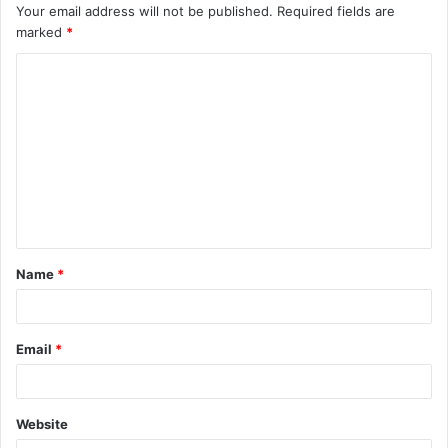
Your email address will not be published.
Required fields are
marked
*
C
o
m
m
e
n
t
Name
*
*
Email
*
Website