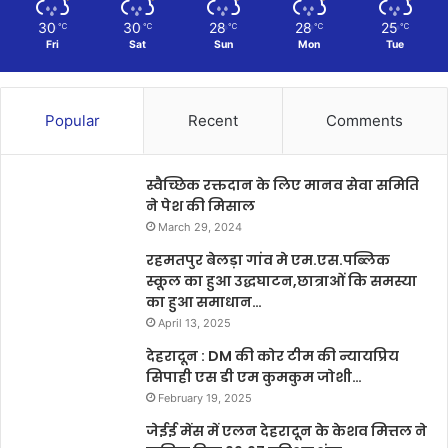
30
30
28
28
25
℃
℃
℃
℃
℃
Fri
Sat
Sun
Mon
Tue
Popular
Recent
Comments
स्वैच्छिक रक्तदान के लिए मानव सेवा समिति
ने पेश की मिसाल
March 29, 2024
रहमतपुर बेलड़ा गांव मे एम.एस.पब्लिक
स्कूल का हुआ उद्धघाटन,छात्राओं कि समस्या
का हुआ समाधान…
April 13, 2025
देहरादून : DM की कोर टीम की न्यायप्रिय
सिपाही एस डी एम कुमकुम जोशी…
February 19, 2025
जेईई मेंस में एलन देहरादून के केशव मित्तल ने