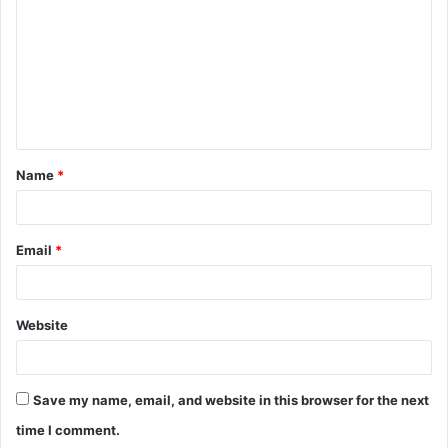
m
m
e
n
t
Name
*
*
Email
*
Website
Save my name, email, and website in this browser for the next
time I comment.