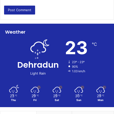
Weather
23
℃
Dehradun
23º - 23º
90%
1.03 km/h
Light Rain
23
29
29
30
29
℃
℃
℃
℃
℃
Thu
Fri
Sat
Sun
Mon