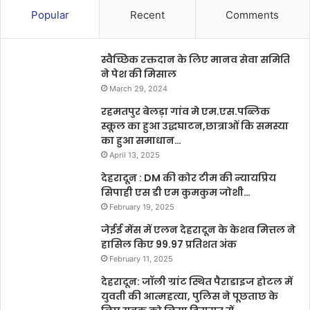
Popular
Recent
Comments
स्वैच्छिक रक्तदान के लिए मानव सेवा समिति
ने पेश की मिसाल
March 29, 2024
रहमतपुर बेलड़ा गांव मे एम.एस.पब्लिक
स्कूल का हुआ उद्धघाटन,छात्राओं कि समस्या
का हुआ समाधान…
April 13, 2025
देहरादून : DM की कोर टीम की न्यायप्रिय
सिपाही एस डी एम कुमकुम जोशी…
February 19, 2025
जेईई मेंस में एलन देहरादून के केशव मित्तल ने
हासिल किए 99.97 प्रतिशत अंक
February 11, 2025
देहरादून: जॉली ग्रांट स्थित पैराडाइज होटल में
युवती की आत्महत्या, पुलिस ने पूछताछ के