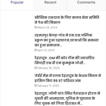
Popular
Recent
Comments
स्वैच्छिक रक्तदान के लिए मानव सेवा समिति
ने पेश की मिसाल
March 29, 2024
रहमतपुर बेलड़ा गांव मे एम.एस.पब्लिक
स्कूल का हुआ उद्धघाटन,छात्राओं कि समस्या
का हुआ समाधान…
April 13, 2025
देहरादून : DM की कोर टीम की न्यायप्रिय
सिपाही एस डी एम कुमकुम जोशी…
February 19, 2025
जेईई मेंस में एलन देहरादून के केशव मित्तल ने
हासिल किए 99.97 प्रतिशत अंक
February 11, 2025
देहरादून: जॉली ग्रांट स्थित पैराडाइज होटल में
युवती की आत्महत्या, पुलिस ने पूछताछ के
लिए युवक को लिया हिरासत में…