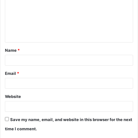
m
m
e
n
t
Name
*
*
Email
*
Website
Save my name, email, and website in this browser for the next
time I comment.