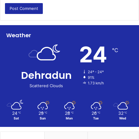
Weather
24
℃
Dehradun
24º - 24º
91%
1.73 km/h
Scattered Clouds
24
29
28
26
32
℃
℃
℃
℃
℃
Sat
Sun
Mon
Tue
Wed