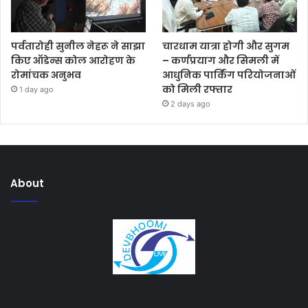
पर्वतारोही सुनील नेहरू ने साझा
चारधाम यात्रा होगी और सुगम
किए ऑडेन्स कोल आरोहण के
– कर्णप्रयाग और सिमली में
रोमांचक अनुभव
आधुनिक पार्किंग परियोजनाओं
को मिली रफ्तार
1 day ago
2 days ago
About