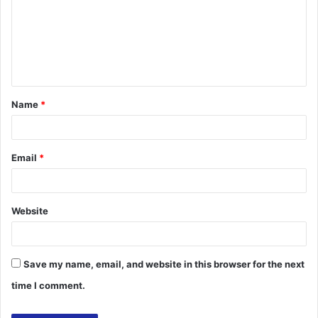
m
m
e
n
t
Name
*
*
Email
*
Website
Save my name, email, and website in this browser for the next
time I comment.