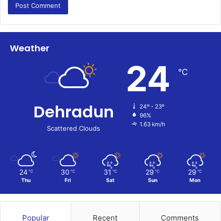
Weather
24
℃
Dehradun
24º - 23º
96%
1.63 km/h
Scattered Clouds
24
30
31
29
29
℃
℃
℃
℃
℃
Thu
Fri
Sat
Sun
Mon
Popular
Recent
Comments