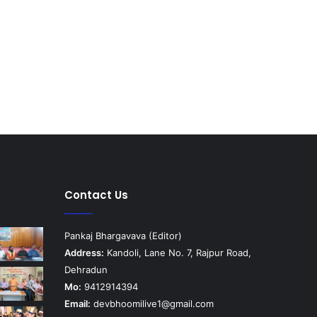
Contact Us
Pankaj Bhargavava (Editor)
Address:
Kandoli, Lane No. 7, Rajpur Road,
Dehradun
Mo:
9412914394
Email:
devbhoomilive1@gmail.com