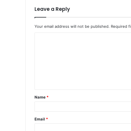
Leave a Reply
Your email address will not be published.
Required f
C
o
m
m
e
n
t
Name
*
*
Email
*