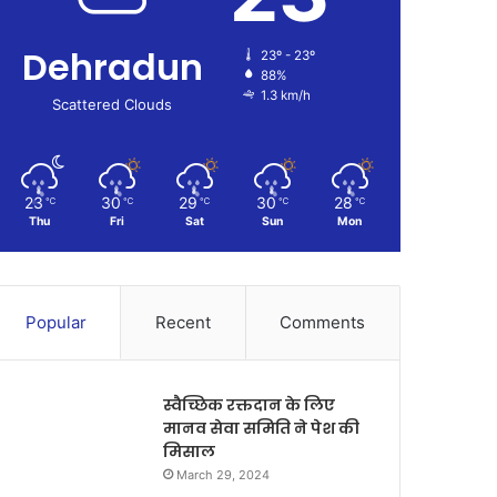
Dehradun
23º - 23º
88%
1.3 km/h
Scattered Clouds
23
30
29
30
28
℃
℃
℃
℃
℃
Thu
Fri
Sat
Sun
Mon
Popular
Recent
Comments
स्वैच्छिक रक्तदान के लिए
मानव सेवा समिति ने पेश की
मिसाल
March 29, 2024