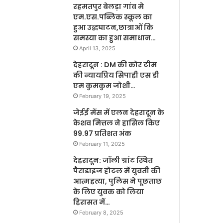
रहमतपुर बेलड़ा गांव मे
एम.एस.पब्लिक स्कूल का
हुआ उद्धघाटन,छात्राओं कि
समस्या का हुआ समाधान…
April 13, 2025
देहरादून : DM की कोर टीम
की न्यायप्रिय सिपाही एस डी
एम कुमकुम जोशी…
February 19, 2025
जेईई मेंस में एलन देहरादून के
केशव मित्तल ने हासिल किए
99.97 प्रतिशत अंक
February 11, 2025
देहरादून: जॉली ग्रांट स्थित
पैराडाइज होटल में युवती की
आत्महत्या, पुलिस ने पूछताछ
के लिए युवक को लिया
हिरासत में…
February 8, 2025