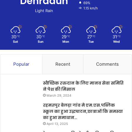
Dehradun
69%
1.15 km/h
Light Rain
30
30
29
27
31
℃
℃
℃
℃
℃
Sat
Sun
Mon
Tue
Wed
Popular
Recent
Comments
स्वैच्छिक रक्तदान के लिए मानव सेवा समिति
ने पेश की मिसाल
March 29, 2024
रहमतपुर बेलड़ा गांव मे एम.एस.पब्लिक
स्कूल का हुआ उद्धघाटन,छात्राओं कि समस्या
का हुआ समाधान…
April 13, 2025