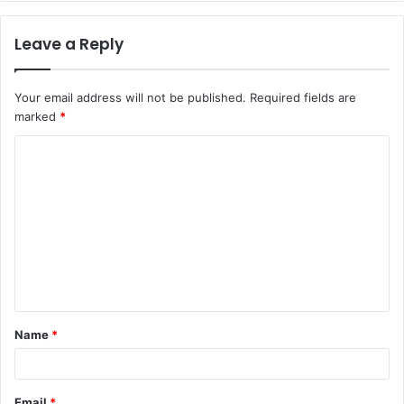
Leave a Reply
Your email address will not be published.
Required fields are
marked
*
C
o
m
m
e
n
t
Name
*
*
Email
*