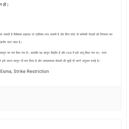
 न हो।
चल
सकती
है
विशेषकर
हड़ताल
पर
प्रतिबंध
लगा
सकती
है
और
बिना
वारंट
के
कर्मचारी
नेताओं
को
गिरफ्तार
कर
दंडनीय
माना
जाता
है।
कानून
का
नाम
दिया
गया
है।
हालांकि
यह
कानून
केंद्रीय
है
और
में
इसे
लागू
किया
गया
था।
राज्य
1968
े
इसे
अपना
कानून
भी
बना
लिया
है
और
अत्यावश्यक
सेवाओं
की
सूची
भी
अपने
अनुसार
बनाई
है।
Esma, Strike Restriction