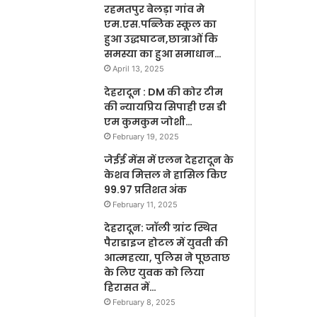
रहमतपुर बेलड़ा गांव मे
एम.एस.पब्लिक स्कूल का
हुआ उद्धघाटन,छात्राओं कि
समस्या का हुआ समाधान…
April 13, 2025
देहरादून : DM की कोर टीम
की न्यायप्रिय सिपाही एस डी
एम कुमकुम जोशी…
February 19, 2025
जेईई मेंस में एलन देहरादून के
केशव मित्तल ने हासिल किए
99.97 प्रतिशत अंक
February 11, 2025
देहरादून: जॉली ग्रांट स्थित
पैराडाइज होटल में युवती की
आत्महत्या, पुलिस ने पूछताछ
के लिए युवक को लिया
हिरासत में…
February 8, 2025