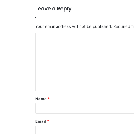
Leave a Reply
Your email address will not be published.
Required f
C
o
m
m
e
n
t
Name
*
*
Email
*