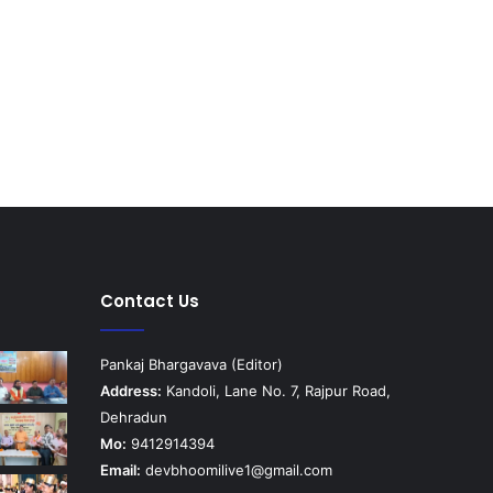
Contact Us
Pankaj Bhargavava (Editor)
Address:
Kandoli, Lane No. 7, Rajpur Road,
Dehradun
Mo:
9412914394
Email:
devbhoomilive1@gmail.com