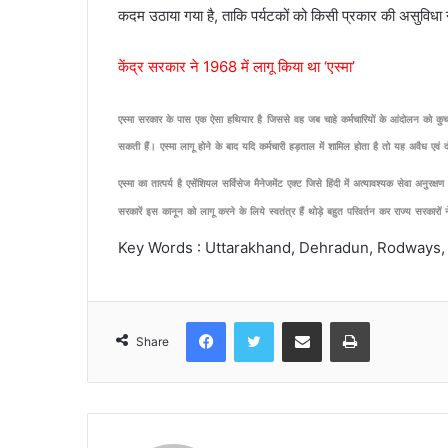
कदम उठाया गया है, ताकि पर्यटकों को किसी प्रकार की असुविधा
केंद्र सरकार ने 1968 में लागू किया था ‘एस्मा’
एस्मा
सरकार
के
पास
एक
ऐसा
हथियार
है
जिससे
वह
जब
चाहे
कर्मचारियों
के
आंदोलन
को
कु
सकती
हैं।
एस्मा
लागू
होने
के
बाद
यदि
कर्मचारी
हड़ताल
में
शामिल
होता
है
तो
यह
अवैध
एवं
एस्मा
का
तात्पर्य
है
एसेंशियल
सर्विसेज
मैनेजमेंट
एक्ट
जिसे
हिंदी
में
अत्यावश्यक
सेवा
अनुरक्षण
सरकारें
इस
कानून
को
लागू
करने
के
लिये
स्वतंत्र
हैं
थोड़े
बहुत
परिवर्तन
कर
राज्य
सरकारों
न
Key Words : Uttarakhand, Dehradun, Rodways, 
Facebook
Twitter
Share via Email
Print
Share