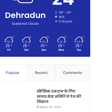
Dehradun
29º - 24º
90%
0.76 km/h
Scattered Clouds
29
29
30
29
26
℃
℃
℃
℃
℃
Fri
Sat
Sun
Mon
Tue
Popular
Recent
Comments
स्वैच्छिक रक्तदान के लिए
मानव सेवा समिति ने पेश की
मिसाल
March 29, 2024