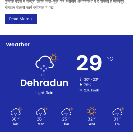
कुमाऊं मंडल में पोल्ट्री उद्योग फल-फूल कर स्थानीय अर्थव्यवस्था में दे सकता है महत्वपूर्ण
योगदान पोल्ट्री फार्म प्रोजेक्ट में पंख…
Read More »
Weather
29
℃
Dehradun
30º - 23º
75%
2.16 km/h
Light Rain
30
28
25
32
31
℃
℃
℃
℃
℃
Sun
Mon
Tue
Wed
Thu