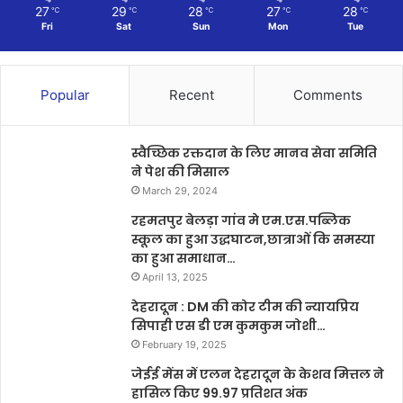
27
29
28
27
28
℃
℃
℃
℃
℃
Fri
Sat
Sun
Mon
Tue
Popular
Recent
Comments
स्वैच्छिक रक्तदान के लिए मानव सेवा समिति
ने पेश की मिसाल
March 29, 2024
रहमतपुर बेलड़ा गांव मे एम.एस.पब्लिक
स्कूल का हुआ उद्धघाटन,छात्राओं कि समस्या
का हुआ समाधान…
April 13, 2025
देहरादून : DM की कोर टीम की न्यायप्रिय
सिपाही एस डी एम कुमकुम जोशी…
February 19, 2025
जेईई मेंस में एलन देहरादून के केशव मित्तल ने
हासिल किए 99.97 प्रतिशत अंक