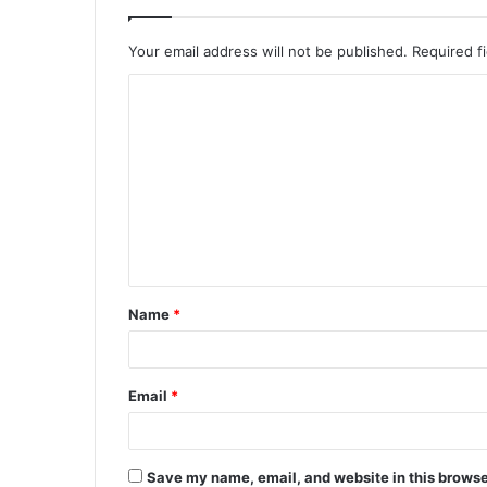
Your email address will not be published.
Required f
C
o
m
m
e
n
t
Name
*
*
Email
*
Save my name, email, and website in this browse