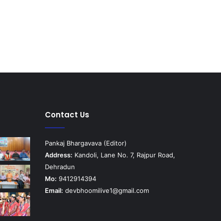
Contact Us
Pankaj Bhargavava (Editor)
Address:
Kandoli, Lane No. 7, Rajpur Road,
Dehradun
Mo:
9412914394
Email:
devbhoomilive1@gmail.com