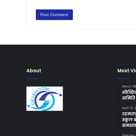
About
Most V
March 29
स्वैच्
समिति 
April 13,
रहमतपु
स्कूल 
समस्य
February