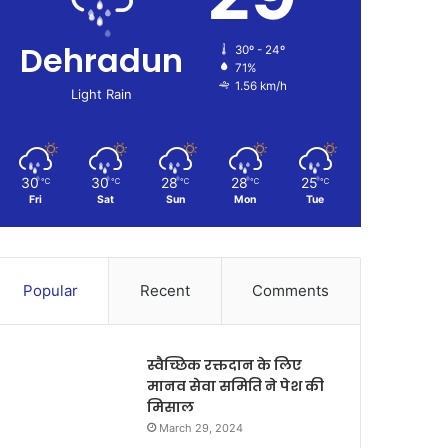
Dehradun
30º - 24º
71%
1.56 km/h
Light Rain
30
30
28
28
25
℃
℃
℃
℃
℃
Fri
Sat
Sun
Mon
Tue
Popular
Recent
Comments
स्वैच्छिक रक्तदान के लिए
मानव सेवा समिति ने पेश की
मिसाल
March 29, 2024