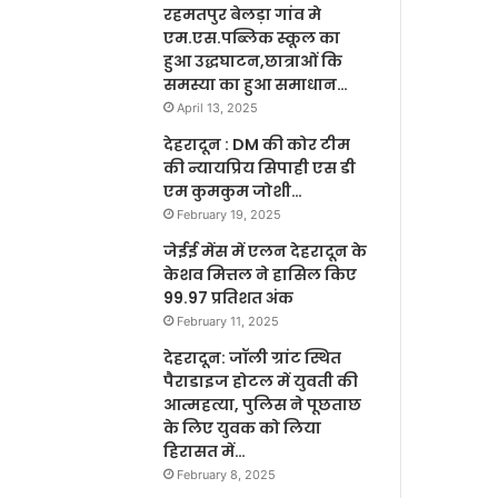
रहमतपुर बेलड़ा गांव मे
एम.एस.पब्लिक स्कूल का
हुआ उद्धघाटन,छात्राओं कि
समस्या का हुआ समाधान…
April 13, 2025
देहरादून : DM की कोर टीम
की न्यायप्रिय सिपाही एस डी
एम कुमकुम जोशी…
February 19, 2025
जेईई मेंस में एलन देहरादून के
केशव मित्तल ने हासिल किए
99.97 प्रतिशत अंक
February 11, 2025
देहरादून: जॉली ग्रांट स्थित
पैराडाइज होटल में युवती की
आत्महत्या, पुलिस ने पूछताछ
के लिए युवक को लिया
हिरासत में…
February 8, 2025