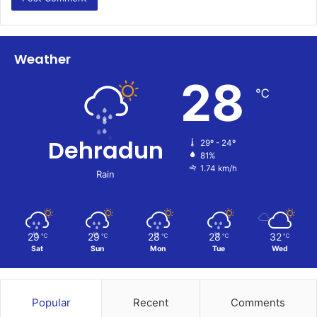
Weather
28
℃
Dehradun
29º - 24º
81%
1.74 km/h
Rain
29
29
28
28
32
℃
℃
℃
℃
℃
Sat
Sun
Mon
Tue
Wed
Popular
Recent
Comments