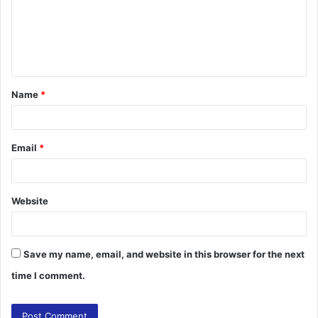
m
e
n
t
Name
*
*
Email
*
Website
Save my name, email, and website in this browser for the next
time I comment.