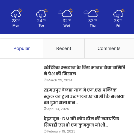
28
24
32
32
28
℃
℃
℃
℃
℃
Mon
Tue
Wed
Thu
Fri
Popular
Recent
Comments
स्वैच्छिक रक्तदान के लिए मानव सेवा समिति
ने पेश की मिसाल
March 29, 2024
रहमतपुर बेलड़ा गांव मे एम.एस.पब्लिक
स्कूल का हुआ उद्धघाटन,छात्राओं कि समस्या
का हुआ समाधान…
April 13, 2025
देहरादून : DM की कोर टीम की न्यायप्रिय
सिपाही एस डी एम कुमकुम जोशी…
February 19, 2025