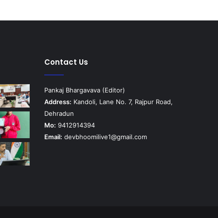
Contact Us
Pankaj Bhargavava (Editor)
Address:
Kandoli, Lane No. 7, Rajpur Road,
Dehradun
Mo:
9412914394
Email:
devbhoomilive1@gmail.com