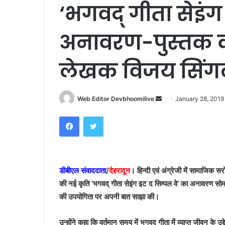
‘भगवद् गीता सेइंग
अनावरण-पुस्तक क
लेखक विजय सिंगल
Send
Web Editor Devbhoomilive
January 28, 2019
an
Facebook
Twitter
email
डीबीएल संवाददाता
/
देहरादून
। हिन्दी एवं अंग्रेजी में सामाजिक स
की नई कृति ‘भगवद् गीता सेइंग इट द सिम्पल वे’ का अनावरण स
की उपयोगिता पर अपनी बात साझा की।
उन्होंने कहा कि वर्तमान समय में भगवद् गीता में व्याप्त जीवन के उ