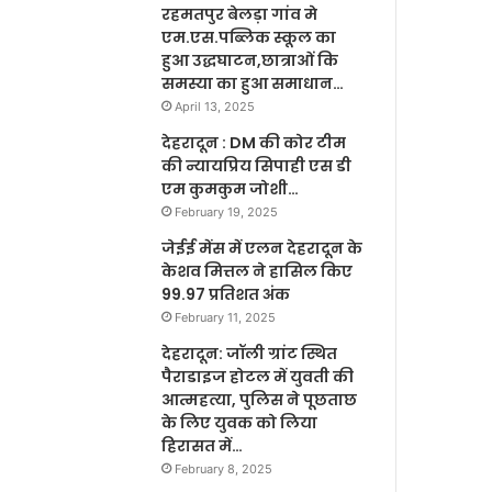
रहमतपुर बेलड़ा गांव मे
एम.एस.पब्लिक स्कूल का
हुआ उद्धघाटन,छात्राओं कि
समस्या का हुआ समाधान…
April 13, 2025
देहरादून : DM की कोर टीम
की न्यायप्रिय सिपाही एस डी
एम कुमकुम जोशी…
February 19, 2025
जेईई मेंस में एलन देहरादून के
केशव मित्तल ने हासिल किए
99.97 प्रतिशत अंक
February 11, 2025
देहरादून: जॉली ग्रांट स्थित
पैराडाइज होटल में युवती की
आत्महत्या, पुलिस ने पूछताछ
के लिए युवक को लिया
हिरासत में…
February 8, 2025