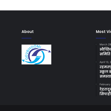
About
Most V
March 29
स्वैच्
समिति 
April 13,
रहमतपु
स्कूल 
समस्य
February
देहराद
सिपाह