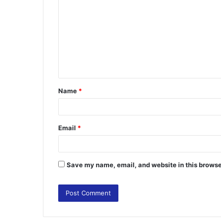
o
m
m
e
n
t
Name
*
*
Email
*
Save my name, email, and website in this browse