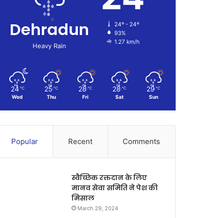
Dehradun
24º - 24º
93%
1.27 km/h
Heavy Rain
24
25
28
28
29
℃
℃
℃
℃
℃
Wed
Thu
Fri
Sat
Sun
Popular
Recent
Comments
स्वैच्छिक रक्तदान के लिए
मानव सेवा समिति ने पेश की
मिसाल
March 29, 2024