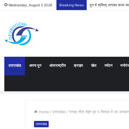
दून में श्रीमद् भागवत कथा
Wednesday, August 5 2026
Breaking News
उत्तराखंड
अपना दून
अंतरराष्ट्रीय
क्राइम
खेल
पर्यटन
मनोरं
Home
/
उत्तराखंड
/
‘भगवद् गीता सेइंग इट द सिम्पल वे’ का अना
उत्तराखंड