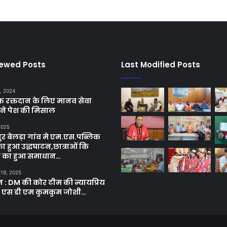
iewed Posts
Last Modified Posts
, 2024
छिक रक्तदान के लिए मानव सेवा
ने पेश की मिसाल
 2025
र बेलड़ा गांव मे एम.एस.पब्लिक
का हुआ उद्धघाटन,छात्राओं कि
ा का हुआ समाधान…
 19, 2025
ून : DM की कोर टीम की न्यायप्रिय
ी एस डी एम कुमकुम जोशी…