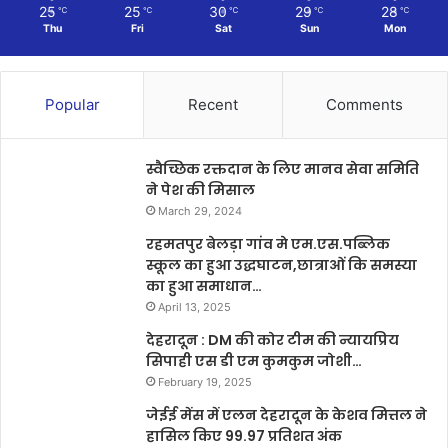
25
25
30
29
28
℃
℃
℃
℃
℃
Thu
Fri
Sat
Sun
Mon
Popular
Recent
Comments
स्वैच्छिक रक्तदान के लिए मानव सेवा समिति
ने पेश की मिसाल
March 29, 2024
रहमतपुर बेलड़ा गांव मे एम.एस.पब्लिक
स्कूल का हुआ उद्धघाटन,छात्राओं कि समस्या
का हुआ समाधान…
April 13, 2025
देहरादून : DM की कोर टीम की न्यायप्रिय
सिपाही एस डी एम कुमकुम जोशी…
February 19, 2025
जेईई मेंस में एलन देहरादून के केशव मित्तल ने
हासिल किए 99.97 प्रतिशत अंक