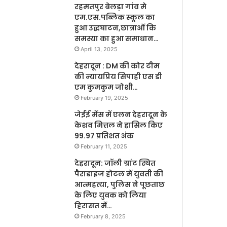
रहमतपुर बेलड़ा गांव मे
एम.एस.पब्लिक स्कूल का
हुआ उद्धघाटन,छात्राओं कि
समस्या का हुआ समाधान…
April 13, 2025
देहरादून : DM की कोर टीम
की न्यायप्रिय सिपाही एस डी
एम कुमकुम जोशी…
February 19, 2025
जेईई मेंस में एलन देहरादून के
केशव मित्तल ने हासिल किए
99.97 प्रतिशत अंक
February 11, 2025
देहरादून: जॉली ग्रांट स्थित
पैराडाइज होटल में युवती की
आत्महत्या, पुलिस ने पूछताछ
के लिए युवक को लिया
हिरासत में…
February 8, 2025