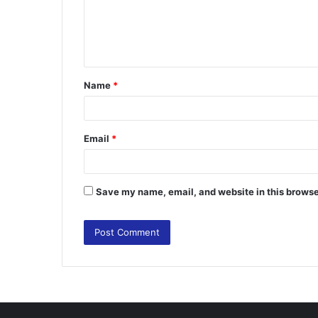
m
e
n
t
Name
*
*
Email
*
Save my name, email, and website in this browse