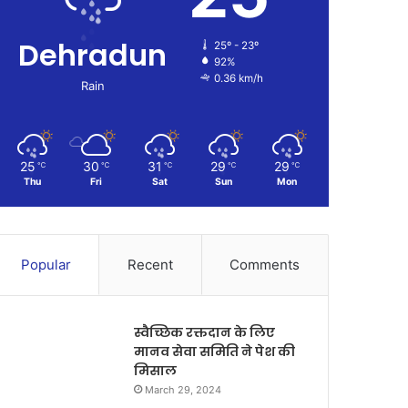
Dehradun
25º - 23º
92%
0.36 km/h
Rain
25
30
31
29
29
℃
℃
℃
℃
℃
Thu
Fri
Sat
Sun
Mon
Popular
Recent
Comments
स्वैच्छिक रक्तदान के लिए
मानव सेवा समिति ने पेश की
मिसाल
March 29, 2024