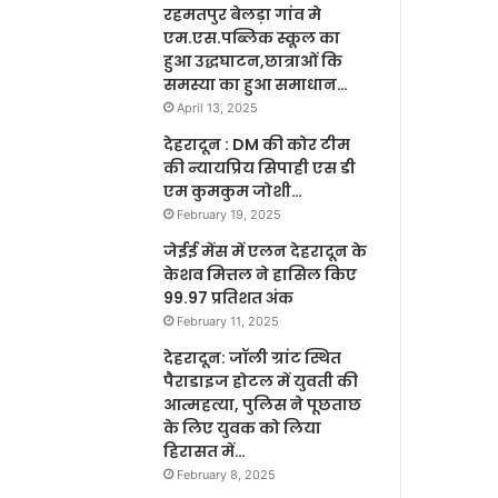
रहमतपुर बेलड़ा गांव मे
एम.एस.पब्लिक स्कूल का
हुआ उद्धघाटन,छात्राओं कि
समस्या का हुआ समाधान…
April 13, 2025
देहरादून : DM की कोर टीम
की न्यायप्रिय सिपाही एस डी
एम कुमकुम जोशी…
February 19, 2025
जेईई मेंस में एलन देहरादून के
केशव मित्तल ने हासिल किए
99.97 प्रतिशत अंक
February 11, 2025
देहरादून: जॉली ग्रांट स्थित
पैराडाइज होटल में युवती की
आत्महत्या, पुलिस ने पूछताछ
के लिए युवक को लिया
हिरासत में…
February 8, 2025