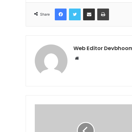
Facebook
Twitter
Share via Email
Print
Share
Web Editor Devbhoom
Website