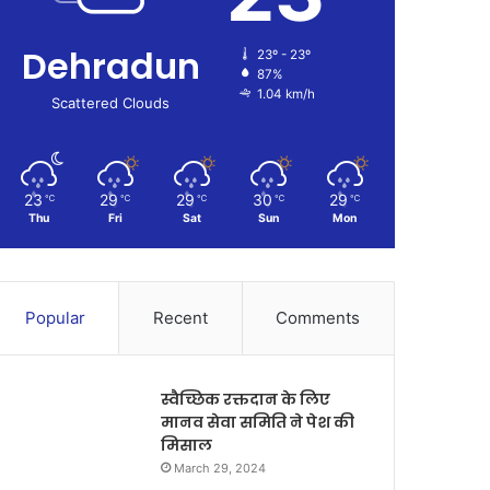
Dehradun
23º - 23º
87%
1.04 km/h
Scattered Clouds
23
29
29
30
29
℃
℃
℃
℃
℃
Thu
Fri
Sat
Sun
Mon
Popular
Recent
Comments
स्वैच्छिक रक्तदान के लिए
मानव सेवा समिति ने पेश की
मिसाल
March 29, 2024