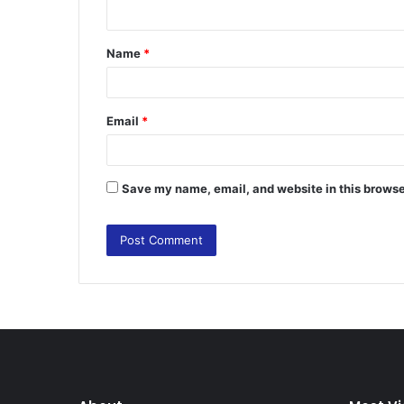
n
t
Name
*
*
Email
*
Save my name, email, and website in this browse