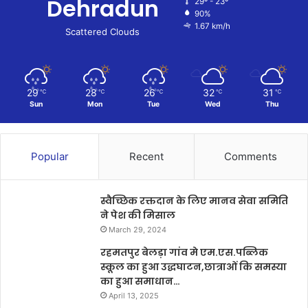
Dehradun
29º - 23º
90%
1.67 km/h
Scattered Clouds
29
28
26
32
31
℃
℃
℃
℃
℃
Sun
Mon
Tue
Wed
Thu
Popular
Recent
Comments
स्वैच्छिक रक्तदान के लिए मानव सेवा समिति
ने पेश की मिसाल
March 29, 2024
रहमतपुर बेलड़ा गांव मे एम.एस.पब्लिक
स्कूल का हुआ उद्धघाटन,छात्राओं कि समस्या
का हुआ समाधान…
April 13, 2025