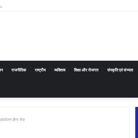
ा किए ऑडेन्स कोल आरोहण के रोमांचक अनुभव
जन
राजनीतिक
राष्ट्रीय
व्यक्तित्व
शिक्षा और रोजगार
संस्कृति एवं संभ्यता
 आंदोलन होगा तेज