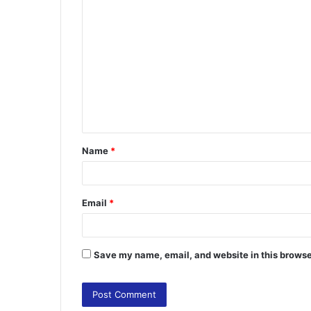
C
o
m
m
e
n
t
Name
*
*
Email
*
Save my name, email, and website in this browse