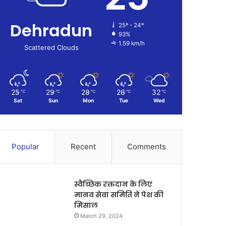
Dehradun
25º - 24º
93%
1.59 km/h
Scattered Clouds
25
29
28
26
32
℃
℃
℃
℃
℃
Sat
Sun
Mon
Tue
Wed
Popular
Recent
Comments
स्वैच्छिक रक्तदान के लिए
मानव सेवा समिति ने पेश की
मिसाल
March 29, 2024