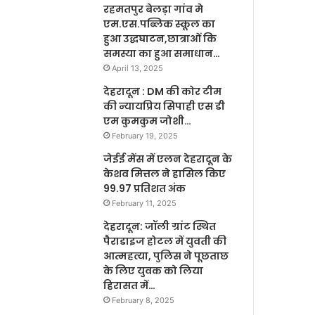
रहमतपुर बेलड़ा गांव मे
एम.एस.पब्लिक स्कूल का
हुआ उद्धघाटन,छात्राओं कि
समस्या का हुआ समाधान…
April 13, 2025
देहरादून : DM की कोर टीम
की न्यायप्रिय सिपाही एस डी
एम कुमकुम जोशी…
February 19, 2025
जेईई मेंस में एलन देहरादून के
केशव मित्तल ने हासिल किए
99.97 प्रतिशत अंक
February 11, 2025
देहरादून: जॉली ग्रांट स्थित
पैराडाइज होटल में युवती की
आत्महत्या, पुलिस ने पूछताछ
के लिए युवक को लिया
हिरासत में…
February 8, 2025