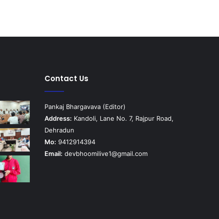
Contact Us
Pankaj Bhargavava (Editor)
Address:
Kandoli, Lane No. 7, Rajpur Road,
Dehradun
Mo:
9412914394
Email:
devbhoomilive1@gmail.com