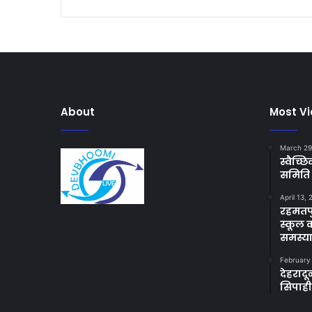
About
Most V
March 29
स्वैच्
समिति 
April 13,
रहमतपु
स्कूल 
समस्य
February
देहराद
सिपाह