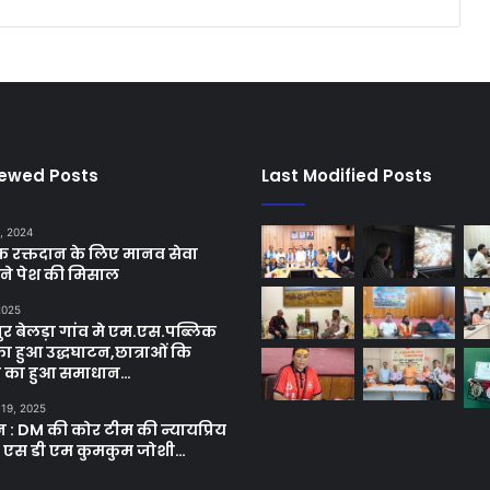
iewed Posts
Last Modified Posts
, 2024
छिक रक्तदान के लिए मानव सेवा
ने पेश की मिसाल
 2025
र बेलड़ा गांव मे एम.एस.पब्लिक
का हुआ उद्धघाटन,छात्राओं कि
ा का हुआ समाधान…
 19, 2025
ून : DM की कोर टीम की न्यायप्रिय
ी एस डी एम कुमकुम जोशी…