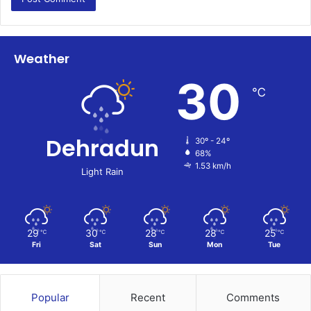
Weather
30
℃
Dehradun
30º - 24º
68%
1.53 km/h
Light Rain
29
30
28
28
25
℃
℃
℃
℃
℃
Fri
Sat
Sun
Mon
Tue
Popular
Recent
Comments