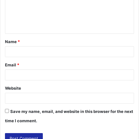
m
e
n
t
Name
*
*
Email
*
Website
Save my name, email, and website in this browser for the next
time I comment.