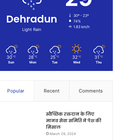
Dehradun
30º - 23º
74%
1.83 km/h
Light Rain
30
28
25
32
31
℃
℃
℃
℃
℃
Sun
Mon
Tue
Wed
Thu
Popular
Recent
Comments
स्वैच्छिक रक्तदान के लिए
मानव सेवा समिति ने पेश की
मिसाल
March 29, 2024