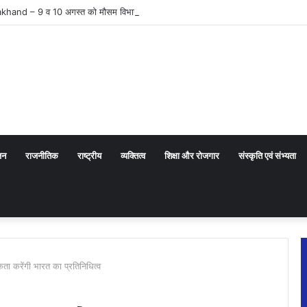
and – 9 व 10 अगस्त को मौसम विभाग ने जारी किया ऑरेंज व येलो अलर्ट
जन
राजनीतिक
राष्ट्रीय
व्यक्तित्व
शिक्षा और रोजगार
संस्कृति एवं संभ्यता
िता करेंगी भारत का प्रतिनिधित्व