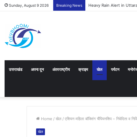
Heavy Rain Alert in Uttarakh
Sunday, August 9 2026
Breaking News
उत्तराखंड
अपना दून
अंतरराष्ट्रीय
क्राइम
खेल
पर्यटन
मनोरं
Home
/
खेल
/
एशियन महिला बाॅक्सिंग चैंपियनशिप – निवेदिता व निक
खेल