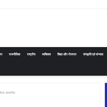
ा किए ऑडेन्स कोल आरोहण के रोमांचक अनुभव
जन
राजनीतिक
राष्ट्रीय
व्यक्तित्व
शिक्षा और रोजगार
संस्कृति एवं संभ्यता
 किया सम्मानित