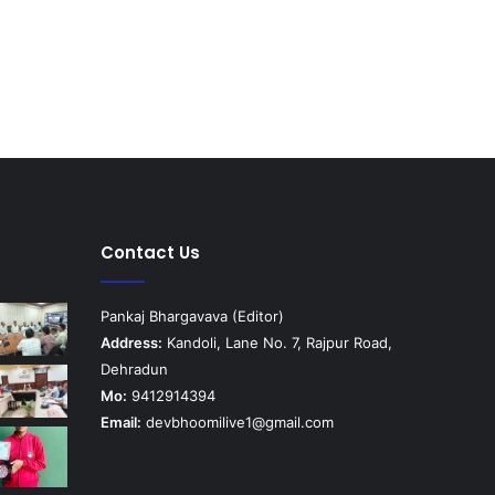
Contact Us
Pankaj Bhargavava (Editor)
Address:
Kandoli, Lane No. 7, Rajpur Road,
Dehradun
Mo:
9412914394
Email:
devbhoomilive1@gmail.com