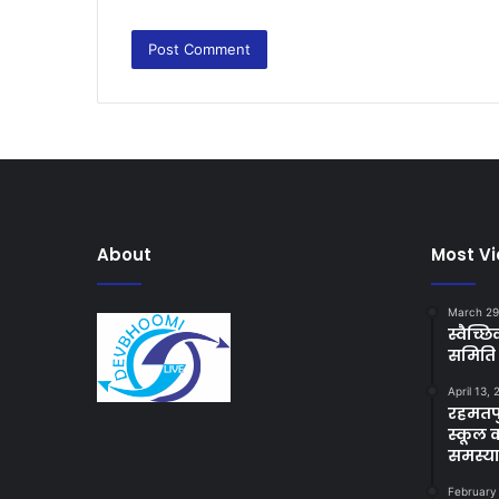
About
Most V
March 29
स्वैच्
समिति 
April 13,
रहमतपु
स्कूल 
समस्य
February