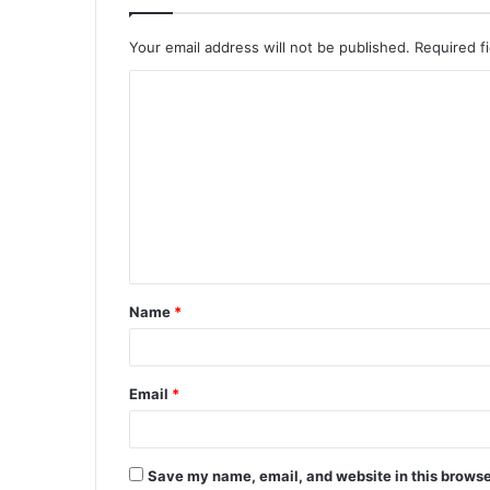
Your email address will not be published.
Required f
C
o
m
m
e
n
t
Name
*
*
Email
*
Save my name, email, and website in this browse