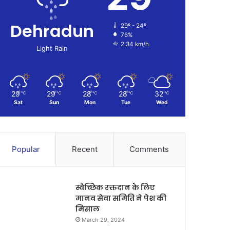
Dehradun
29º - 24º
76%
2.34 km/h
Light Rain
29
29
28
28
32
℃
℃
℃
℃
℃
Sat
Sun
Mon
Tue
Wed
Popular
Recent
Comments
स्वैच्छिक रक्तदान के लिए
मानव सेवा समिति ने पेश की
मिसाल
March 29, 2024