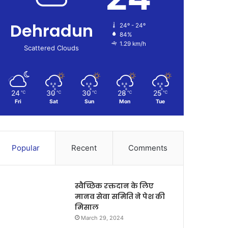
Dehradun
24º - 24º
84%
1.29 km/h
Scattered Clouds
24
30
30
28
25
℃
℃
℃
℃
℃
Fri
Sat
Sun
Mon
Tue
Popular
Recent
Comments
स्वैच्छिक रक्तदान के लिए
मानव सेवा समिति ने पेश की
मिसाल
March 29, 2024