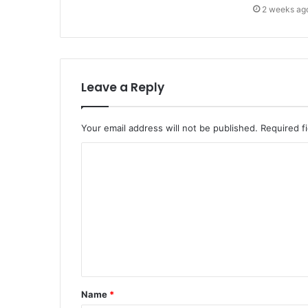
2 weeks ag
Leave a Reply
Your email address will not be published.
Required f
C
o
m
m
e
n
t
Name
*
*