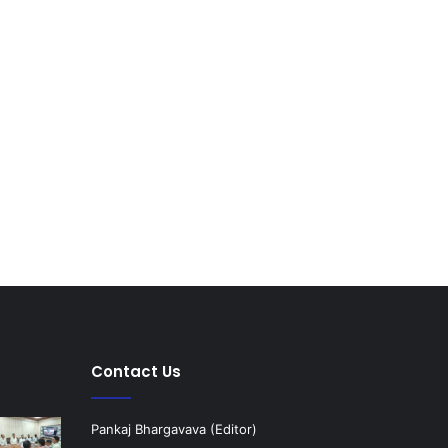
Contact Us
Pankaj Bhargavava (Editor)