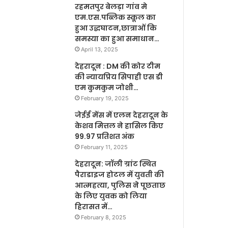
रहमतपुर बेलड़ा गांव मे
एम.एस.पब्लिक स्कूल का
हुआ उद्धघाटन,छात्राओं कि
समस्या का हुआ समाधान…
April 13, 2025
देहरादून : DM की कोर टीम
की न्यायप्रिय सिपाही एस डी
एम कुमकुम जोशी…
February 19, 2025
जेईई मेंस में एलन देहरादून के
केशव मित्तल ने हासिल किए
99.97 प्रतिशत अंक
February 11, 2025
देहरादून: जॉली ग्रांट स्थित
पैराडाइज होटल में युवती की
आत्महत्या, पुलिस ने पूछताछ
के लिए युवक को लिया
हिरासत में…
February 8, 2025