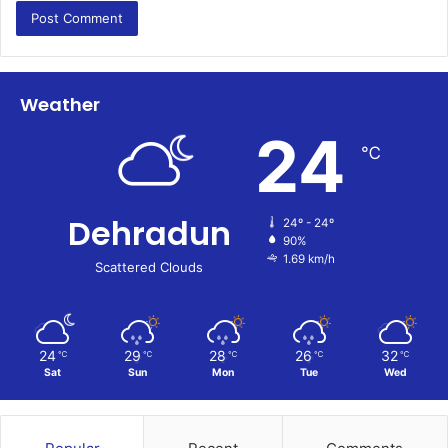
Weather
24
℃
Dehradun
24º - 24º
90%
1.69 km/h
Scattered Clouds
24
29
28
26
32
℃
℃
℃
℃
℃
Sat
Sun
Mon
Tue
Wed