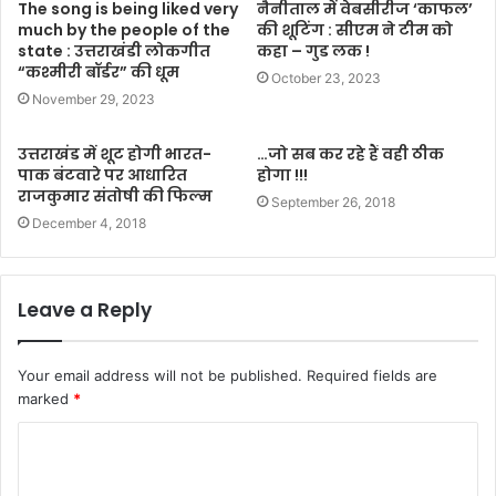
The song is being liked very
नैनीताल में वेबसीरीज ‘काफल’
much by the people of the
की शूटिंग : सीएम ने टीम को
state : उत्तराखंडी लोकगीत
कहा – गुड लक !
“कश्मीरी बॉर्डर” की धूम
October 23, 2023
November 29, 2023
उत्तराखंड में शूट होगी भारत-
…जो सब कर रहे हैं वही ठीक
पाक बंटवारे पर आधारित
होगा !!!
राजकुमार संतोषी की फिल्म
September 26, 2018
December 4, 2018
Leave a Reply
Your email address will not be published.
Required fields are
marked
*
C
o