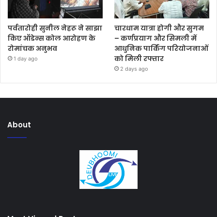
पर्वतारोही सुनील नेहरू ने साझा
चारधाम यात्रा होगी और सुगम
किए ऑडेन्स कोल आरोहण के
– कर्णप्रयाग और सिमली में
रोमांचक अनुभव
आधुनिक पार्किंग परियोजनाओं
को मिली रफ्तार
1 day ago
2 days ago
About