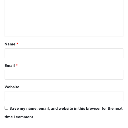
m
m
e
n
t
Name
*
*
Email
*
Website
Save my name, email, and website in this browser for the next
time I comment.