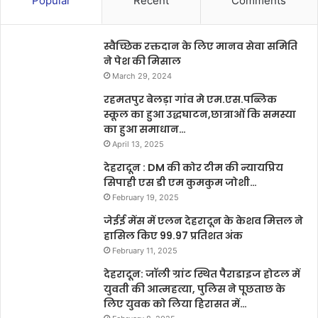
Popular
Recent
Comments
स्वैच्छिक रक्तदान के लिए मानव सेवा समिति
ने पेश की मिसाल
March 29, 2024
रहमतपुर बेलड़ा गांव मे एम.एस.पब्लिक
स्कूल का हुआ उद्धघाटन,छात्राओं कि समस्या
का हुआ समाधान…
April 13, 2025
देहरादून : DM की कोर टीम की न्यायप्रिय
सिपाही एस डी एम कुमकुम जोशी…
February 19, 2025
जेईई मेंस में एलन देहरादून के केशव मित्तल ने
हासिल किए 99.97 प्रतिशत अंक
February 11, 2025
देहरादून: जॉली ग्रांट स्थित पैराडाइज होटल में
युवती की आत्महत्या, पुलिस ने पूछताछ के
लिए युवक को लिया हिरासत में…