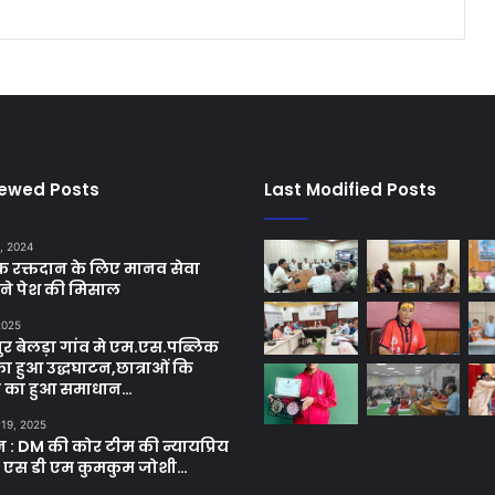
iewed Posts
Last Modified Posts
, 2024
छिक रक्तदान के लिए मानव सेवा
ने पेश की मिसाल
 2025
र बेलड़ा गांव मे एम.एस.पब्लिक
का हुआ उद्धघाटन,छात्राओं कि
ा का हुआ समाधान…
 19, 2025
ून : DM की कोर टीम की न्यायप्रिय
ी एस डी एम कुमकुम जोशी…