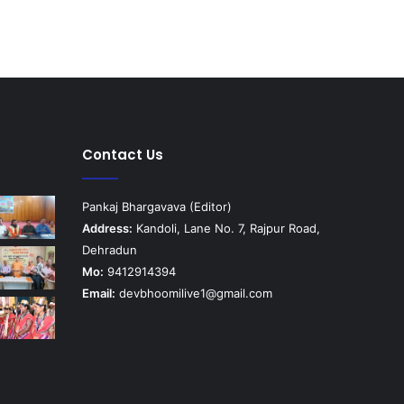
Contact Us
Pankaj Bhargavava (Editor)
Address:
Kandoli, Lane No. 7, Rajpur Road,
Dehradun
Mo:
9412914394
Email:
devbhoomilive1@gmail.com