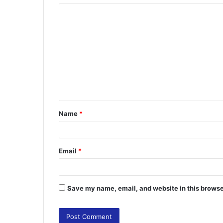
C
o
m
m
e
n
t
Name
*
*
Email
*
Save my name, email, and website in this browse