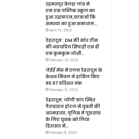
रहमतपुर बेलड़ा गांव मे
एम.एस.पब्लिक स्कूल का
हुआ उद्धघाटन,छात्राओं कि
समस्या का हुआ समाधान…
April 13, 2025
देहरादून : DM की कोर टीम
की न्यायप्रिय सिपाही एस डी
एम कुमकुम जोशी…
February 19, 2025
जेईई मेंस में एलन देहरादून के
केशव मित्तल ने हासिल किए
99.97 प्रतिशत अंक
February 11, 2025
देहरादून: जॉली ग्रांट स्थित
पैराडाइज होटल में युवती की
आत्महत्या, पुलिस ने पूछताछ
के लिए युवक को लिया
हिरासत में…
February 8, 2025