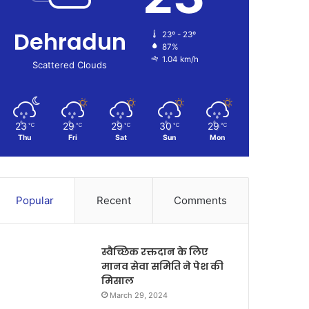
Dehradun
23º - 23º
87%
1.04 km/h
Scattered Clouds
23
29
29
30
29
℃
℃
℃
℃
℃
Thu
Fri
Sat
Sun
Mon
Popular
Recent
Comments
स्वैच्छिक रक्तदान के लिए
मानव सेवा समिति ने पेश की
मिसाल
March 29, 2024