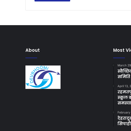
About
Most V
March 29
स्वैच्
समिति 
April 13,
रहमतपु
स्कूल 
समस्य
February
देहराद
सिपाह