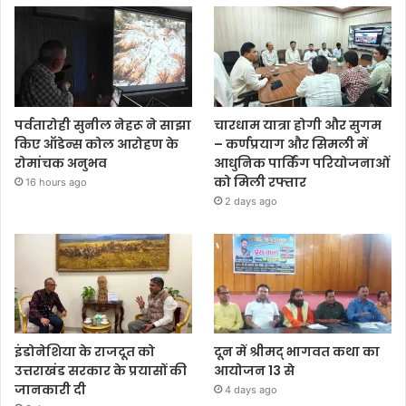
पर्वतारोही सुनील नेहरू ने साझा
चारधाम यात्रा होगी और सुगम
किए ऑडेन्स कोल आरोहण के
– कर्णप्रयाग और सिमली में
रोमांचक अनुभव
आधुनिक पार्किंग परियोजनाओं
को मिली रफ्तार
16 hours ago
2 days ago
इंडोनेशिया के राजदूत को
दून में श्रीमद् भागवत कथा का
उत्तराखंड सरकार के प्रयासों की
आयोजन 13 से
जानकारी दी
4 days ago