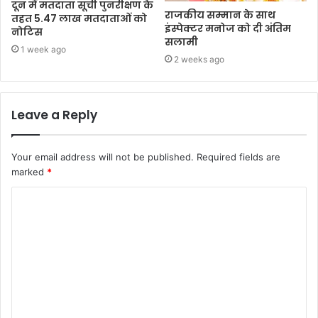
दून में मतदाता सूची पुनरीक्षण के
राजकीय सम्मान के साथ
तहत 5.47 लाख मतदाताओं को
इंस्पेक्टर मनोज को दी अंतिम
नोटिस
सलामी
1 week ago
2 weeks ago
Leave a Reply
Your email address will not be published.
Required fields are
marked
*
C
o
m
m
e
n