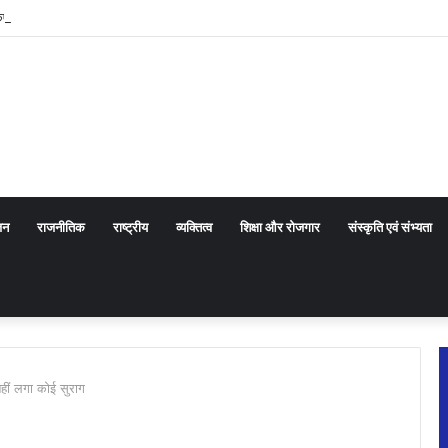
ा किए ऑडेन्स कोल आरोहण के रोमांचक अनुभव
जन
राजनीतिक
राष्ट्रीय
व्यक्तित्व
शिक्षा और रोजगार
संस्कृति एवं संभ्यता
नहीं लगा कोई सुराग