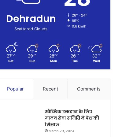
Dehradun
28º - 24º
85%
0.6 km/h
Scattered Clouds
27
29
28
26
32
℃
℃
℃
℃
℃
Sat
Sun
Mon
Tue
Wed
Popular
Recent
Comments
स्वैच्छिक रक्तदान के लिए
मानव सेवा समिति ने पेश की
मिसाल
March 29, 2024