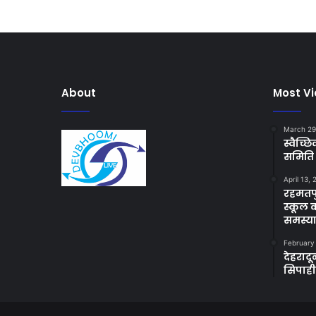
About
Most V
March 29
स्वैच्
समिति 
April 13,
रहमतपु
स्कूल 
समस्य
February
देहराद
सिपाह