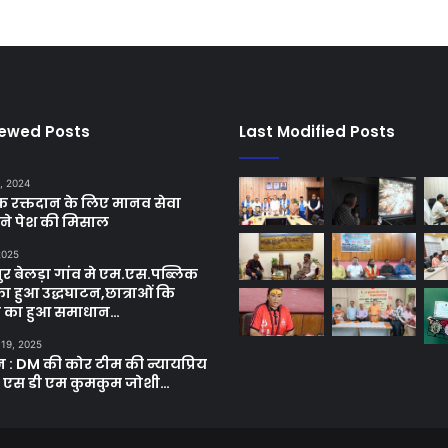
iewed Posts
Last Modified Posts
, 2024
छिक रक्तदान के लिए मानव सेवा
ने पेश की मिसाल
 2025
र बेलड़ा गांव मे एम.एस.पब्लिक
का हुआ उद्धघाटन,छात्राओं कि
ा का हुआ समाधान…
 19, 2025
ून : DM की कोर टीम की न्यायप्रिय
ी एस डी एम कुमकुम जोशी…