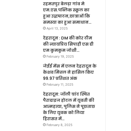
रहमतपुर बेलड़ा गांव मे
एम.एस.पब्लिक स्कूल का
हुआ उद्धघाटन,छात्राओं कि
समस्या का हुआ समाधान…
April 13, 2025
देहरादून : DM की कोर टीम
की न्यायप्रिय सिपाही एस डी
एम कुमकुम जोशी…
February 19, 2025
जेईई मेंस में एलन देहरादून के
केशव मित्तल ने हासिल किए
99.97 प्रतिशत अंक
February 11, 2025
देहरादून: जॉली ग्रांट स्थित
पैराडाइज होटल में युवती की
आत्महत्या, पुलिस ने पूछताछ
के लिए युवक को लिया
हिरासत में…
February 8, 2025