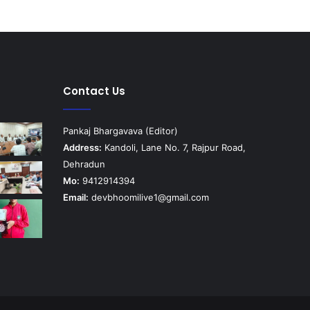
Contact Us
Pankaj Bhargavava (Editor)
Address:
Kandoli, Lane No. 7, Rajpur Road,
Dehradun
Mo:
9412914394
Email:
devbhoomilive1@gmail.com