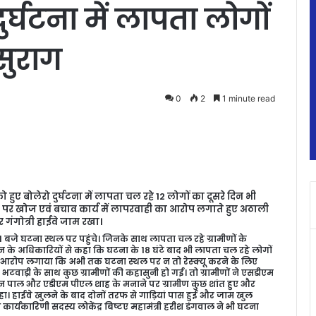
र्घटना में लापता लोगों
सुराग
0
2
1 minute read
हुए बोलेरो दुर्घटना में लापता चल रहे 12 लोगों का दूसरे दिन भी
ासन पर खोज एवं बचाव कार्य में लापरवाही का आरोप लगाते हुए अठाली
र गंगोत्री हाईवे जाम रखा।
 बजे घटना स्थल पर पहुंचे। जिनके साथ लापता चल रहे ग्रामीणों के
न के अधिकारियों से कहा कि घटना के 18 घंटे बाद भी लापता चल रहे लोगों
ों ने आरोप लगाया कि अभी तक घटना स्थल पर न तो रेस्क्यू करने के लिए
म भटवाड़ी के साथ कुछ ग्रामीणों की कहासुनी हो गई। तो ग्रामीणों ने एसडीएम
 पाल और एडीएम पीएल शाह के मनाने पर ग्रामीण कुछ शांत हुए और
। हाईवे खुलने के बाद दोनों तरफ से गाड़ियां पास हुई और जाम खुल
ार्यकारिणी सदस्य लोकेंद्र बिष्टए महामंत्री हरीश डंगवाल ने भी घटना