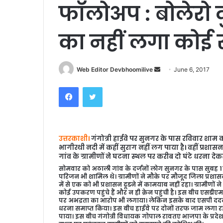
फॉलोअप : बोलेरो दु
का नहीं लगा कोई 
Send
Web Editor Devbhoomilive
June 6, 2017
an
Facebook
Twitter
email
उत्तरकाशी।
गंगोत्री हाईवे पर सुनगर के पास रविवार शाम को 
भागीरथी नदी में कहीं सुराग नहीं लग पाया है। वहीं प्रश
गांव के ग्रामीणों ने घटना स्थल पर करीब दो घंटे धरना देक
सोमवार को अठाली गांव के दर्जनों लोग सुनगर के पास सुबह 11
परिजन भी शामिल थे। ग्रामीणों ने मौके पर मौजूद जिला प्रशास
में से एक को भी प्रशासन ढूडने में कामयाब नहीं रहा। ग्रामीण
कोई उपकरण पहुंचे हैं और न ही क्रेन पहुंची है। इस बीच एसडीए
पर अभद्रता का आरोप भी लगाया। लेकिन इसके बाद एसपी ददन
धरना समाप्त किया। इस बीच हाईवे पर दोनों तरफ जाम लगा रहा
पाया। इस बीच गंगोत्री विधायक गोपाल रावतए भाजपा के प्रदेश क