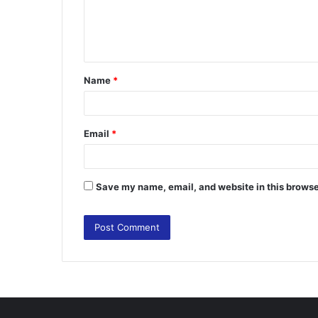
e
n
t
Name
*
*
Email
*
Save my name, email, and website in this browse