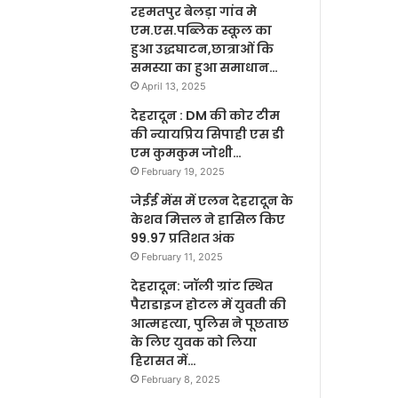
रहमतपुर बेलड़ा गांव मे
एम.एस.पब्लिक स्कूल का
हुआ उद्धघाटन,छात्राओं कि
समस्या का हुआ समाधान…
April 13, 2025
देहरादून : DM की कोर टीम
की न्यायप्रिय सिपाही एस डी
एम कुमकुम जोशी…
February 19, 2025
जेईई मेंस में एलन देहरादून के
केशव मित्तल ने हासिल किए
99.97 प्रतिशत अंक
February 11, 2025
देहरादून: जॉली ग्रांट स्थित
पैराडाइज होटल में युवती की
आत्महत्या, पुलिस ने पूछताछ
के लिए युवक को लिया
हिरासत में…
February 8, 2025