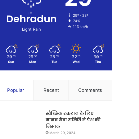
Dehradun
29º - 23º
74%
1.13 km/h
Light Rain
29
29
25
32
30
℃
℃
℃
℃
℃
Sun
Mon
Tue
Wed
Thu
Popular
Recent
Comments
स्वैच्छिक रक्तदान के लिए
मानव सेवा समिति ने पेश की
मिसाल
March 29, 2024