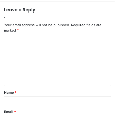
Leave a Reply
Your email address will not be published.
Required fields are
marked
*
C
o
m
m
e
n
t
Name
*
*
Email
*