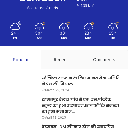
83%
1.39 km/h
Scattered Clouds
24
30
30
28
25
℃
℃
℃
℃
℃
Fri
Sat
Sun
Mon
Tue
Popular
Recent
Comments
स्वैच्छिक रक्तदान के लिए मानव सेवा समिति
ने पेश की मिसाल
March 29, 2024
रहमतपुर बेलड़ा गांव मे एम.एस.पब्लिक
स्कूल का हुआ उद्धघाटन,छात्राओं कि समस्या
का हुआ समाधान…
April 13, 2025
देहरादून : DM की कोर टीम की न्यायप्रिय