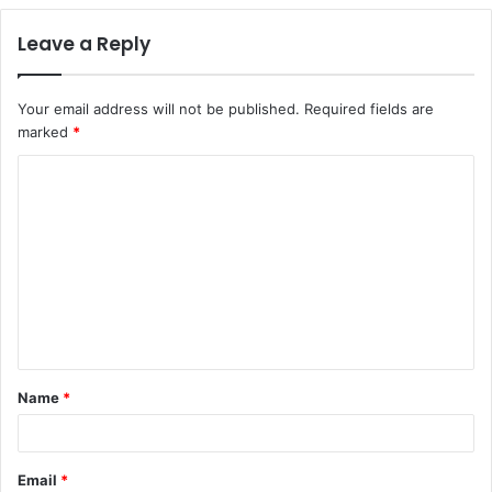
Leave a Reply
Your email address will not be published.
Required fields are
marked
*
C
o
m
m
e
n
t
Name
*
*
Email
*