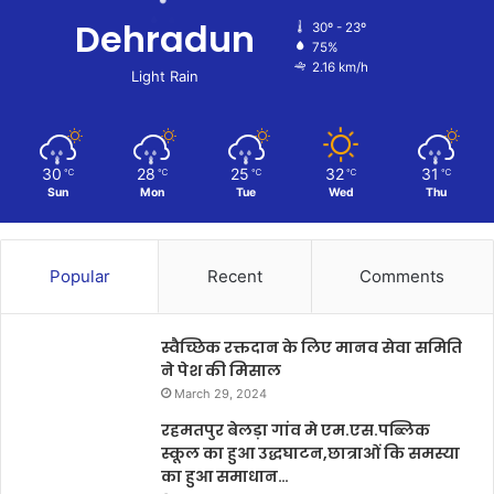
Dehradun
30º - 23º
75%
2.16 km/h
Light Rain
30
28
25
32
31
℃
℃
℃
℃
℃
Sun
Mon
Tue
Wed
Thu
Popular
Recent
Comments
स्वैच्छिक रक्तदान के लिए मानव सेवा समिति
ने पेश की मिसाल
March 29, 2024
रहमतपुर बेलड़ा गांव मे एम.एस.पब्लिक
स्कूल का हुआ उद्धघाटन,छात्राओं कि समस्या
का हुआ समाधान…