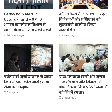
Heavy Rain Alert in
कॉमनवेल्थ गेम्स 2026 – पदक
Uttarakhand – 9 व 10
विजेताओं और प्रशिक्षकों को
अगस्त को मौसम विभाग ने
मुख्यमंत्री धामी ने किया
जारी किया ऑरेंज व येलो अलर्ट
सम्मानित
14 hours ago
2 days ago
पर्वतारोही सुनील नेहरू ने साझा
चारधाम यात्रा होगी और सुगम
किए ऑडेन्स कोल आरोहण के
– कर्णप्रयाग और सिमली में
रोमांचक अनुभव
आधुनिक पार्किंग परियोजनाओं
को मिली रफ्तार
2 days ago
3 days ago