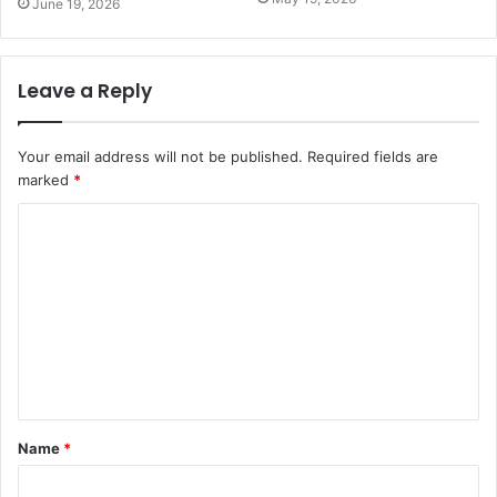
June 19, 2026
Leave a Reply
Your email address will not be published.
Required fields are
marked
*
C
o
m
m
e
n
t
Name
*
*