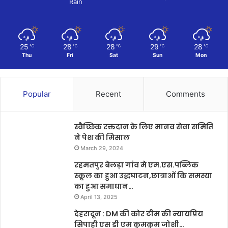
Rain
25
28
28
29
28
℃
℃
℃
℃
℃
Thu
Fri
Sat
Sun
Mon
Popular
Recent
Comments
स्वैच्छिक रक्तदान के लिए मानव सेवा समिति
ने पेश की मिसाल
March 29, 2024
रहमतपुर बेलड़ा गांव मे एम.एस.पब्लिक
स्कूल का हुआ उद्धघाटन,छात्राओं कि समस्या
का हुआ समाधान…
April 13, 2025
देहरादून : DM की कोर टीम की न्यायप्रिय
सिपाही एस डी एम कुमकुम जोशी…