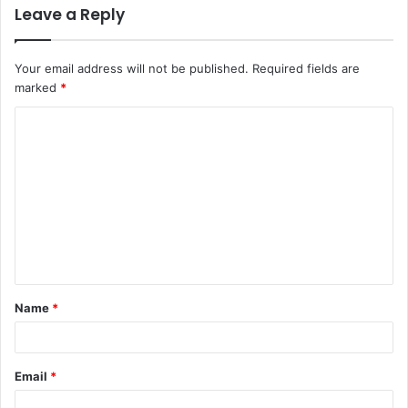
Leave a Reply
Your email address will not be published.
Required fields are
marked
*
C
o
m
m
e
n
t
Name
*
*
Email
*