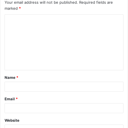
Your email address will not be published.
Required fields are
marked
*
C
o
m
m
e
n
t
Name
*
*
Email
*
Website