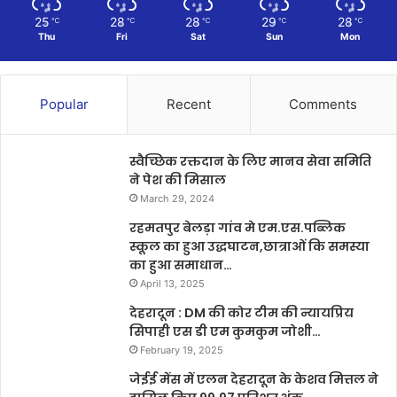
25
28
28
29
28
℃
℃
℃
℃
℃
Thu
Fri
Sat
Sun
Mon
Popular
Recent
Comments
स्वैच्छिक रक्तदान के लिए मानव सेवा समिति
ने पेश की मिसाल
March 29, 2024
रहमतपुर बेलड़ा गांव मे एम.एस.पब्लिक
स्कूल का हुआ उद्धघाटन,छात्राओं कि समस्या
का हुआ समाधान…
April 13, 2025
देहरादून : DM की कोर टीम की न्यायप्रिय
सिपाही एस डी एम कुमकुम जोशी…
February 19, 2025
जेईई मेंस में एलन देहरादून के केशव मित्तल ने