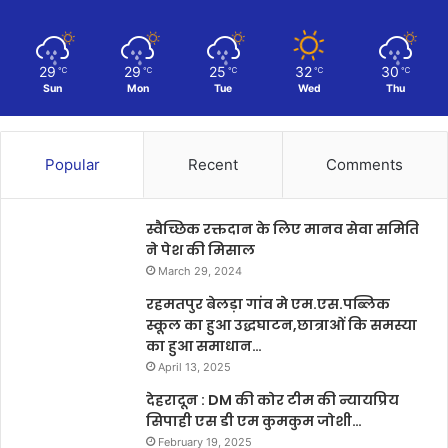
29
29
25
32
30
℃
℃
℃
℃
℃
Sun
Mon
Tue
Wed
Thu
Popular
Recent
Comments
स्वैच्छिक रक्तदान के लिए मानव सेवा समिति
ने पेश की मिसाल
March 29, 2024
रहमतपुर बेलड़ा गांव मे एम.एस.पब्लिक
स्कूल का हुआ उद्धघाटन,छात्राओं कि समस्या
का हुआ समाधान…
April 13, 2025
देहरादून : DM की कोर टीम की न्यायप्रिय
सिपाही एस डी एम कुमकुम जोशी…
February 19, 2025