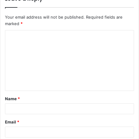
Your email address will not be published.
Required fields are
marked
*
C
o
m
m
e
n
t
Name
*
*
Email
*