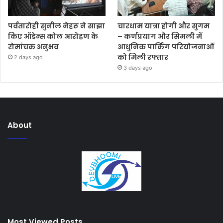
पर्वतारोही सुनील नेहरू ने साझा
चारधाम यात्रा होगी और सुगम
किए ऑडेन्स कोल आरोहण के
– कर्णप्रयाग और सिमली में
रोमांचक अनुभव
आधुनिक पार्किंग परियोजनाओं
को मिली रफ्तार
2 days ago
3 days ago
About
Most Viewed Posts