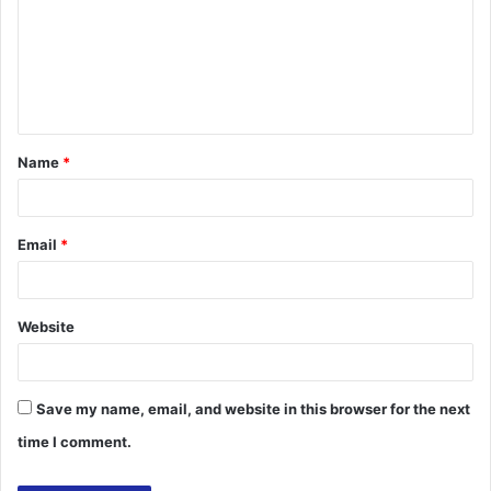
m
m
e
n
t
Name
*
*
Email
*
Website
Save my name, email, and website in this browser for the next
time I comment.