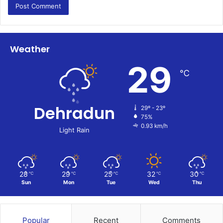
Weather
29
℃
Dehradun
29º - 23º
75%
0.93 km/h
Light Rain
28
29
25
32
30
℃
℃
℃
℃
℃
Sun
Mon
Tue
Wed
Thu
Popular
Recent
Comments