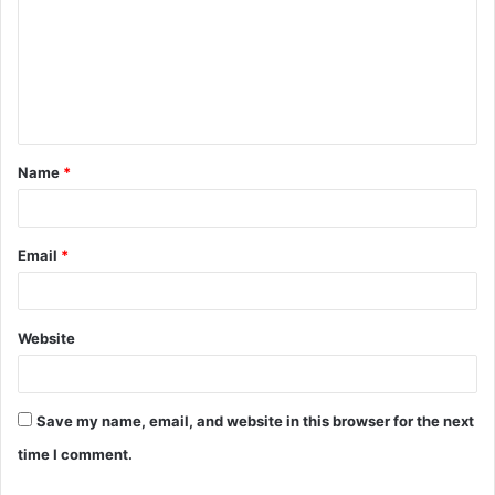
m
m
e
n
t
Name
*
*
Email
*
Website
Save my name, email, and website in this browser for the next
time I comment.