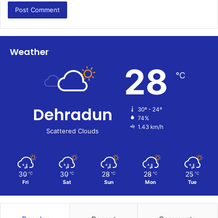
Weather
28
℃
Dehradun
30º - 24º
74%
1.43 km/h
Scattered Clouds
30
30
28
28
25
℃
℃
℃
℃
℃
Fri
Sat
Sun
Mon
Tue