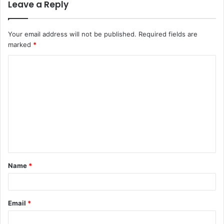
Leave a Reply
Your email address will not be published.
Required fields are
marked
*
C
o
m
m
e
n
t
Name
*
*
Email
*