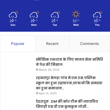
29
29
25
32
30
℃
℃
℃
℃
℃
Sun
Mon
Tue
Wed
Thu
Popular
Recent
Comments
स्वैच्छिक रक्तदान के लिए मानव सेवा समिति
ने पेश की मिसाल
March 29, 2024
रहमतपुर बेलड़ा गांव मे एम.एस.पब्लिक
स्कूल का हुआ उद्धघाटन,छात्राओं कि समस्या
का हुआ समाधान…
April 13, 2025
देहरादून : DM की कोर टीम की न्यायप्रिय
सिपाही एस डी एम कुमकुम जोशी…