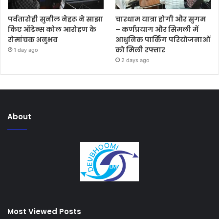
पर्वतारोही सुनील नेहरू ने साझा
चारधाम यात्रा होगी और सुगम
किए ऑडेन्स कोल आरोहण के
– कर्णप्रयाग और सिमली में
रोमांचक अनुभव
आधुनिक पार्किंग परियोजनाओं
को मिली रफ्तार
1 day ago
2 days ago
About
Most Viewed Posts