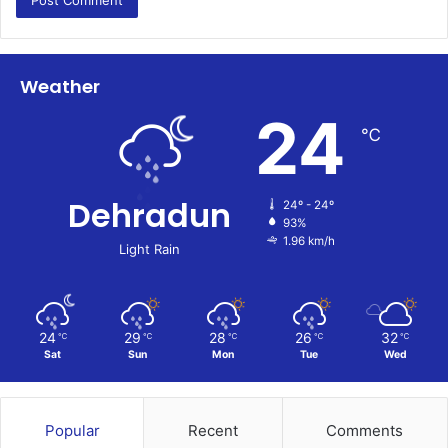
Weather
24
℃
Dehradun
24º - 24º
93%
1.96 km/h
Light Rain
24
29
28
26
32
℃
℃
℃
℃
℃
Sat
Sun
Mon
Tue
Wed
Popular
Recent
Comments