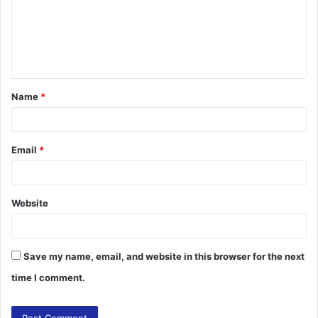
m
e
n
t
Name
*
*
Email
*
Website
Save my name, email, and website in this browser for the next
time I comment.