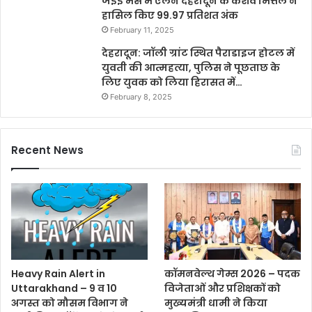
जेईई मेंस में एलन देहरादून के केशव मित्तल ने
हासिल किए 99.97 प्रतिशत अंक
February 11, 2025
देहरादून: जॉली ग्रांट स्थित पैराडाइज होटल में
युवती की आत्महत्या, पुलिस ने पूछताछ के
लिए युवक को लिया हिरासत में…
February 8, 2025
Recent News
Heavy Rain Alert in
कॉमनवेल्थ गेम्स 2026 – पदक
Uttarakhand – 9 व 10
विजेताओं और प्रशिक्षकों को
अगस्त को मौसम विभाग ने
मुख्यमंत्री धामी ने किया