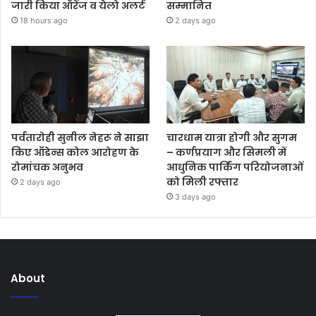
जारी किया ऑरेंज व येलो अलर्ट
सम्मानित
18 hours ago
2 days ago
पर्वतारोही सुनील नेहरू ने साझा
चारधाम यात्रा होगी और सुगम
किए ऑडेन्स कोल आरोहण के
– कर्णप्रयाग और सिमली में
रोमांचक अनुभव
आधुनिक पार्किंग परियोजनाओं
को मिली रफ्तार
2 days ago
3 days ago
About