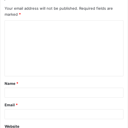
Your email address will not be published.
Required fields are
marked
*
C
o
m
m
e
n
t
Name
*
*
Email
*
Website