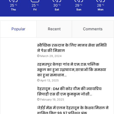
25
25
30
29
28
℃
℃
℃
℃
℃
Thu
Fri
Sat
Sun
Mon
Popular
Recent
Comments
स्वैच्छिक रक्तदान के लिए मानव सेवा समिति
ने पेश की मिसाल
March 29, 2024
रहमतपुर बेलड़ा गांव मे एम.एस.पब्लिक
स्कूल का हुआ उद्धघाटन,छात्राओं कि समस्या
का हुआ समाधान…
April 13, 2025
देहरादून : DM की कोर टीम की न्यायप्रिय
सिपाही एस डी एम कुमकुम जोशी…
February 19, 2025
जेईई मेंस में एलन देहरादून के केशव मित्तल ने
हासिल किए 99.97 प्रतिशत अंक