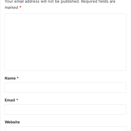
Your email address will not be published.
Required fields are
marked
*
C
o
m
m
e
n
t
Name
*
*
Email
*
Website