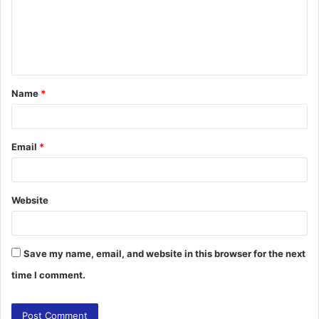
m
e
n
t
Name
*
*
Email
*
Website
Save my name, email, and website in this browser for the next
time I comment.