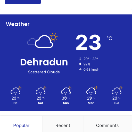
Weather
23
℃
Dehradun
29º - 23º
92%
0.68 km/h
Scattered Clouds
29
29
30
29
26
℃
℃
℃
℃
℃
Fri
Sat
Sun
Mon
Tue
Popular
Recent
Comments