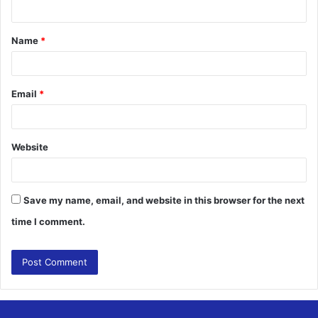
n
t
Name
*
*
Email
*
Website
Save my name, email, and website in this browser for the next
time I comment.