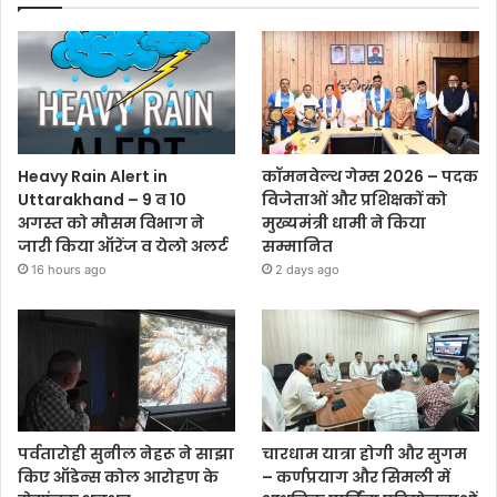
Heavy Rain Alert in
कॉमनवेल्थ गेम्स 2026 – पदक
Uttarakhand – 9 व 10
विजेताओं और प्रशिक्षकों को
अगस्त को मौसम विभाग ने
मुख्यमंत्री धामी ने किया
जारी किया ऑरेंज व येलो अलर्ट
सम्मानित
16 hours ago
2 days ago
पर्वतारोही सुनील नेहरू ने साझा
चारधाम यात्रा होगी और सुगम
किए ऑडेन्स कोल आरोहण के
– कर्णप्रयाग और सिमली में