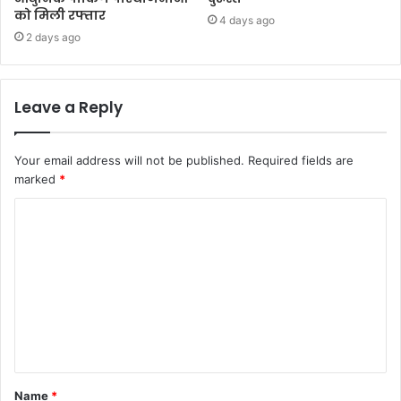
को मिली रफ्तार
4 days ago
2 days ago
Leave a Reply
Your email address will not be published.
Required fields are
marked
*
C
o
m
m
e
n
t
Name
*
*