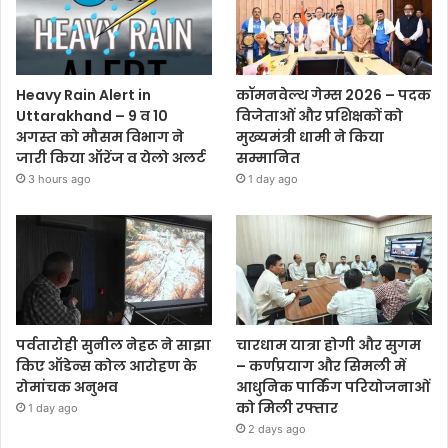
Heavy Rain Alert in
कॉमनवेल्थ गेम्स 2026 – पदक
Uttarakhand – 9 व 10
विजेताओं और प्रशिक्षकों को
अगस्त को मौसम विभाग ने
मुख्यमंत्री धामी ने किया
जारी किया ऑरेंज व येलो अलर्ट
सम्मानित
3 hours ago
1 day ago
पर्वतारोही सुनील नेहरू ने साझा
चारधाम यात्रा होगी और सुगम
किए ऑडेन्स कोल आरोहण के
– कर्णप्रयाग और सिमली में
रोमांचक अनुभव
आधुनिक पार्किंग परियोजनाओं
को मिली रफ्तार
1 day ago
2 days ago