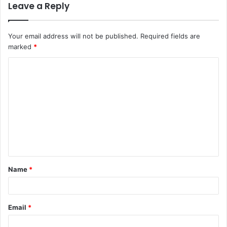
Leave a Reply
Your email address will not be published.
Required fields are
marked
*
C
o
m
m
e
n
t
Name
*
*
Email
*